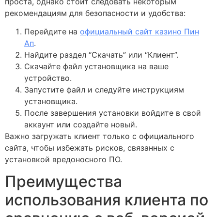
проста, однако стоит следовать некоторым
рекомендациям для безопасности и удобства:
Перейдите на
официальный сайт казино Пин
Ап
.
Найдите раздел “Скачать” или “Клиент”.
Скачайте файл установщика на ваше
устройство.
Запустите файл и следуйте инструкциям
установщика.
После завершения установки войдите в свой
аккаунт или создайте новый.
Важно загружать клиент только с официального
сайта, чтобы избежать рисков, связанных с
установкой вредоносного ПО.
Преимущества
использования клиента по