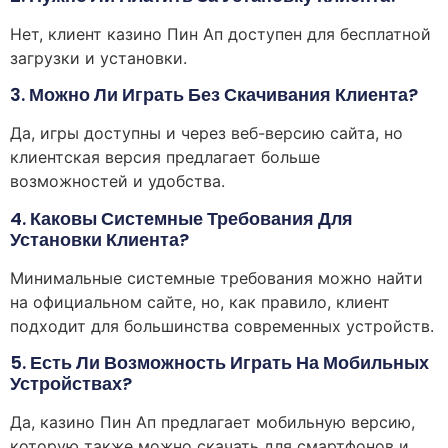
Нет, клиент казино Пин Ап доступен для бесплатной
загрузки и установки.
3. Можно Ли Играть Без Скачивания Клиента?
Да, игры доступны и через веб-версию сайта, но
клиентская версия предлагает больше
возможностей и удобства.
4. Каковы Системные Требования Для
Установки Клиента?
Минимальные системные требования можно найти
на официальном сайте, но, как правило, клиент
подходит для большинства современных устройств.
5. Есть Ли Возможность Играть На Мобильных
Устройствах?
Да, казино Пин Ап предлагает мобильную версию,
которую также можно скачать для смартфонов и