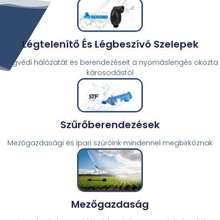
Légtelenítő És Légbeszívó Szelepek
Megvédi hálózatát és berendezéseit a nyomáslengés okozta
károsodástól
Szűrőberendezések
Mezőgazdasági és Ipari szűrőink mindennel megbirkóznak
Mezőgazdaság