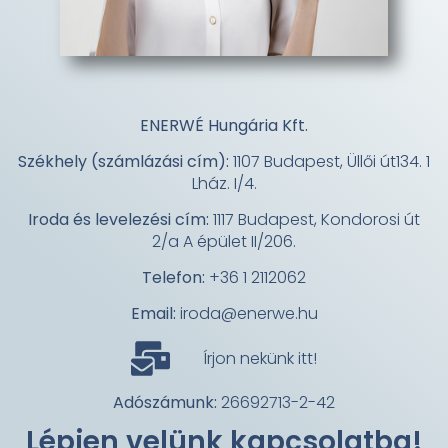
ENERWÉ Hungária Kft.
Székhely (számlázási cím):
1107 Budapest, Üllői út134. 1
Lház. I/4.
Iroda és levelezési cím:
1117 Budapest, Kondorosi út
2/a A épület II/206.
Telefon:
+36 1 2112062
Email:
iroda@enerwe.hu
Írjon nekünk itt!
Adószámunk:
26692713-2-42
Lépjen velünk kapcsolatba!