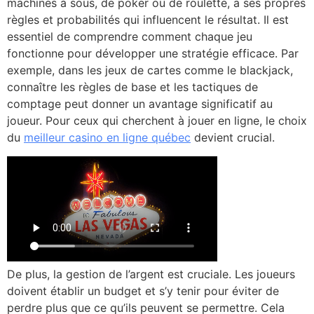
machines à sous, de poker ou de roulette, a ses propres
règles et probabilités qui influencent le résultat. Il est
essentiel de comprendre comment chaque jeu
fonctionne pour développer une stratégie efficace. Par
exemple, dans les jeux de cartes comme le blackjack,
connaître les règles de base et les tactiques de
comptage peut donner un avantage significatif au
joueur. Pour ceux qui cherchent à jouer en ligne, le choix
du
meilleur casino en ligne québec
devient crucial.
De plus, la gestion de l’argent est cruciale. Les joueurs
doivent établir un budget et s’y tenir pour éviter de
perdre plus que ce qu’ils peuvent se permettre. Cela