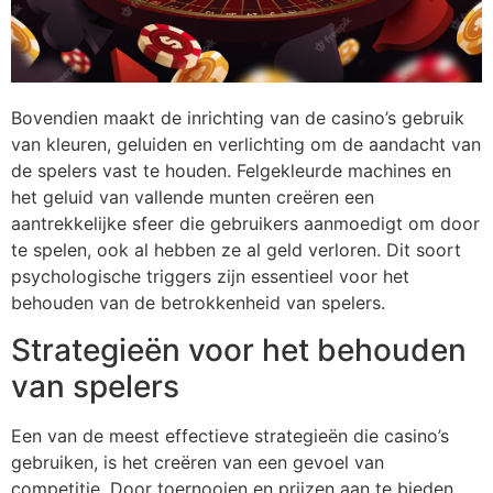
Bovendien maakt de inrichting van de casino’s gebruik
van kleuren, geluiden en verlichting om de aandacht van
de spelers vast te houden. Felgekleurde machines en
het geluid van vallende munten creëren een
aantrekkelijke sfeer die gebruikers aanmoedigt om door
te spelen, ook al hebben ze al geld verloren. Dit soort
psychologische triggers zijn essentieel voor het
behouden van de betrokkenheid van spelers.
Strategieën voor het behouden
van spelers
Een van de meest effectieve strategieën die casino’s
gebruiken, is het creëren van een gevoel van
competitie. Door toernooien en prijzen aan te bieden,