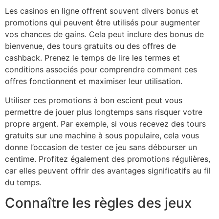
Les casinos en ligne offrent souvent divers bonus et
promotions qui peuvent être utilisés pour augmenter
vos chances de gains. Cela peut inclure des bonus de
bienvenue, des tours gratuits ou des offres de
cashback. Prenez le temps de lire les termes et
conditions associés pour comprendre comment ces
offres fonctionnent et maximiser leur utilisation.
Utiliser ces promotions à bon escient peut vous
permettre de jouer plus longtemps sans risquer votre
propre argent. Par exemple, si vous recevez des tours
gratuits sur une machine à sous populaire, cela vous
donne l’occasion de tester ce jeu sans débourser un
centime. Profitez également des promotions régulières,
car elles peuvent offrir des avantages significatifs au fil
du temps.
Connaître les règles des jeux