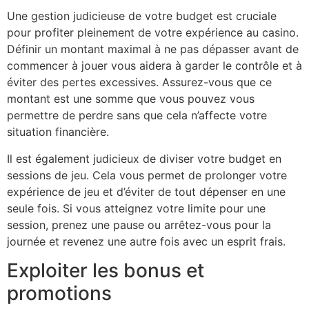
Une gestion judicieuse de votre budget est cruciale
pour profiter pleinement de votre expérience au casino.
Définir un montant maximal à ne pas dépasser avant de
commencer à jouer vous aidera à garder le contrôle et à
éviter des pertes excessives. Assurez-vous que ce
montant est une somme que vous pouvez vous
permettre de perdre sans que cela n’affecte votre
situation financière.
Il est également judicieux de diviser votre budget en
sessions de jeu. Cela vous permet de prolonger votre
expérience de jeu et d’éviter de tout dépenser en une
seule fois. Si vous atteignez votre limite pour une
session, prenez une pause ou arrêtez-vous pour la
journée et revenez une autre fois avec un esprit frais.
Exploiter les bonus et
promotions