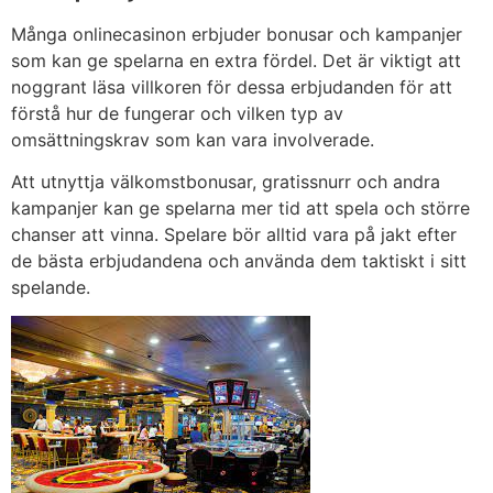
Många onlinecasinon erbjuder bonusar och kampanjer
som kan ge spelarna en extra fördel. Det är viktigt att
noggrant läsa villkoren för dessa erbjudanden för att
förstå hur de fungerar och vilken typ av
omsättningskrav som kan vara involverade.
Att utnyttja välkomstbonusar, gratissnurr och andra
kampanjer kan ge spelarna mer tid att spela och större
chanser att vinna. Spelare bör alltid vara på jakt efter
de bästa erbjudandena och använda dem taktiskt i sitt
spelande.