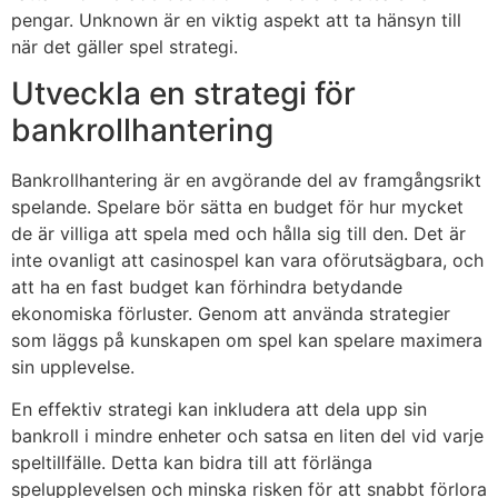
pengar. Unknown är en viktig aspekt att ta hänsyn till
när det gäller spel strategi.
Utveckla en strategi för
bankrollhantering
Bankrollhantering är en avgörande del av framgångsrikt
spelande. Spelare bör sätta en budget för hur mycket
de är villiga att spela med och hålla sig till den. Det är
inte ovanligt att casinospel kan vara oförutsägbara, och
att ha en fast budget kan förhindra betydande
ekonomiska förluster. Genom att använda strategier
som läggs på kunskapen om spel kan spelare maximera
sin upplevelse.
En effektiv strategi kan inkludera att dela upp sin
bankroll i mindre enheter och satsa en liten del vid varje
speltillfälle. Detta kan bidra till att förlänga
spelupplevelsen och minska risken för att snabbt förlora