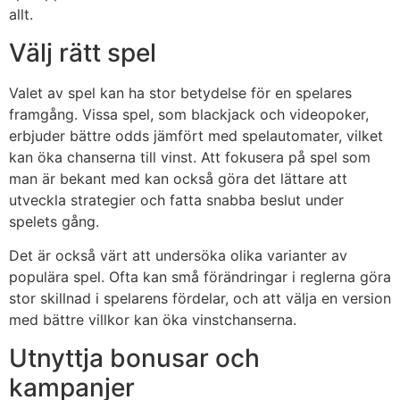
allt.
Välj rätt spel
Valet av spel kan ha stor betydelse för en spelares
framgång. Vissa spel, som blackjack och videopoker,
erbjuder bättre odds jämfört med spelautomater, vilket
kan öka chanserna till vinst. Att fokusera på spel som
man är bekant med kan också göra det lättare att
utveckla strategier och fatta snabba beslut under
spelets gång.
Det är också värt att undersöka olika varianter av
populära spel. Ofta kan små förändringar i reglerna göra
stor skillnad i spelarens fördelar, och att välja en version
med bättre villkor kan öka vinstchanserna.
Utnyttja bonusar och
kampanjer