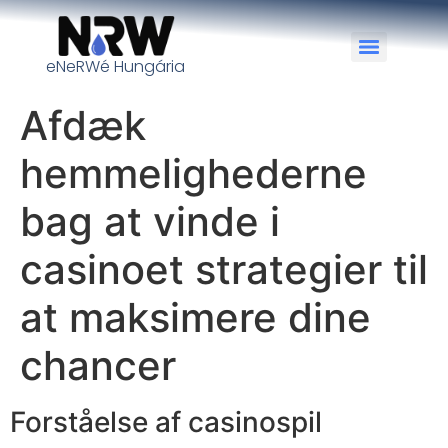
eNeRWé Hungária
Afdæk
hemmelighederne
bag at vinde i
casinoet strategier til
at maksimere dine
chancer
Forståelse af casinospil