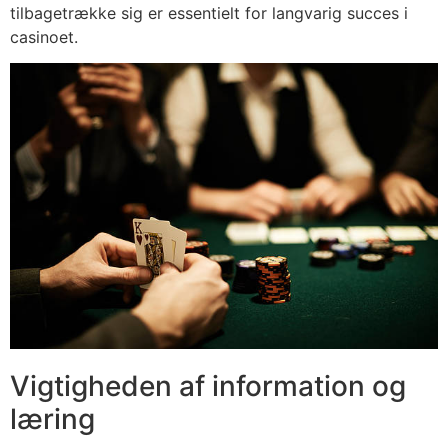
tilbagetrække sig er essentielt for langvarig succes i
casinoet.
Vigtigheden af information og
læring