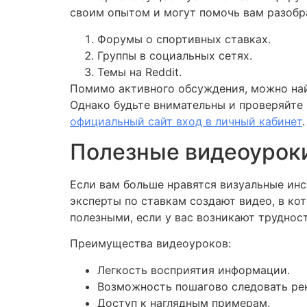
своим опытом и могут помочь вам разобр
Форумы о спортивных ставках.
Группы в социальных сетях.
Темы на Reddit.
Помимо активного обсуждения, можно най
Однако будьте внимательны и проверяйте
официальный сайт вход в личный кабинет
.
Полезные видеоурок
Если вам больше нравятся визуальные инс
эксперты по ставкам создают видео, в ко
полезными, если у вас возникают труднос
Преимущества видеоуроков:
Легкость восприятия информации.
Возможность пошагово следовать ре
Доступ к наглядным примерам.