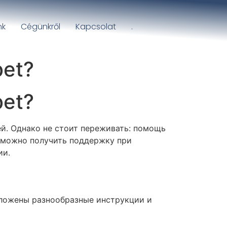
nk
Cégünkről
Kapcsolat
.
bet?
bet?
ей. Однако не стоит переживать: помощь
о можно получить поддержку при
ии.
едложены разнообразные инструкции и