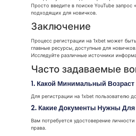
Просто введите в поиске YouTube запрос 
подходящих для новичков.
Заключение
Процесс регистрации на 1xbet может быть
главные ресурсы, доступные для новичков
Исследуйте различные источники информа
Часто задаваемые во
1. Какой Минимальный Возраст 
Для регистрации на 1xbet пользователю до
2. Какие Документы Нужны Для
Вам потребуется удостоверение личности 
права.