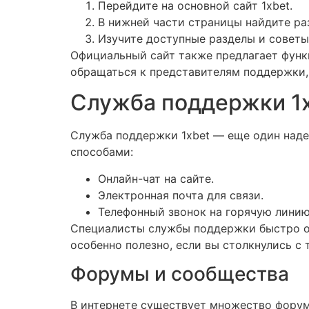
Перейдите на основной сайт 1xbet.
В нижней части страницы найдите ра
Изучите доступные разделы и советы
Официальный сайт также предлагает функц
обращаться к представителям поддержки,
Служба поддержки 1
Служба поддержки 1xbet — еще один наде
способами:
Онлайн-чат на сайте.
Электронная почта для связи.
Телефонный звонок на горячую линию
Специалисты службы поддержки быстро от
особенно полезно, если вы столкнулись с
Форумы и сообщества
В интернете существует множество форумо