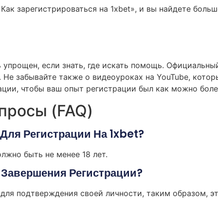
«Как зарегистрироваться на 1xbet», и вы найдете боль
 упрощен, если знать, где искать помощь. Официальны
. Не забывайте также о видеоуроках на YouTube, котор
ции, чтобы ваш опыт регистрации был как можно боле
просы (FAQ)
Для Регистрации На 1xbet?
лжно быть не менее 18 лет.
 Завершения Регистрации?
для подтверждения своей личности, таким образом, э