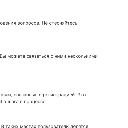
овения вопросов. Не стесняйтесь
Вы можете связаться с ними несколькими
емы, связанные с регистрацией. Это
бо шага в процессе.
 В таких местах пользователи делятся