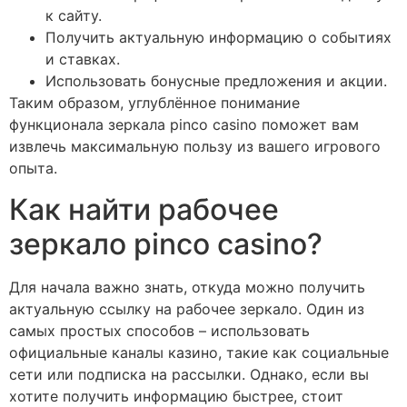
к сайту.
Получить актуальную информацию о событиях
и ставках.
Использовать бонусные предложения и акции.
Таким образом, углублённое понимание
функционала зеркала pinco casino поможет вам
извлечь максимальную пользу из вашего игрового
опыта.
Как найти рабочее
зеркало pinco casino?
Для начала важно знать, откуда можно получить
актуальную ссылку на рабочее зеркало. Один из
самых простых способов – использовать
официальные каналы казино, такие как социальные
сети или подписка на рассылки. Однако, если вы
хотите получить информацию быстрее, стоит