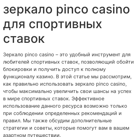
зеркало pinco casino
для спортивных
ставок
Зеркало pinco casino – это удобный инструмент для
любителей спортивных ставок, позволяющий обойти
блокировки и получить доступ к полному
функционалу казино. В этой статье мы рассмотрим,
как правильно использовать зеркало pinco casino,
чтобы максимально увеличить свои шансы на успех
в мире спортивных ставок. Эффективное
использование данного ресурса возможно только
при соблюдении определенных рекомендаций и
правил. Мы также обсудим дополнительные
стратегии и советы, которые помогут вам в вашем
азартном путешествии.