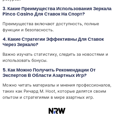
3. Какие Преимущества Использования Зеркала
Pinco Casino Для Ставок На Спорт?
Преимущества включают доступность, полные
функции и безопасность.
4. Какие Стратегии Эффективны Для Ставок
Через Зеркало?
Важно изучать статистику, следить за новостями и
использовать бонусы.
5. Как Можно Получить Рекомендации От
Экспертов В Области Азартных Игр?
Можно читать материалы и мнения профессионалов,
таких как Ричард М. Нoot, которые делятся своим
опытом и стратегиями в мире азартных игр.