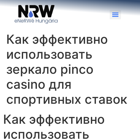
eNeRWé Hungária
Как эффективно
использовать
зеркало pinco
casino для
спортивных ставок
Как эффективно
использовать