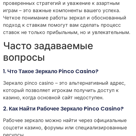
проверенных стратегий и уважение к азартным
играм – это важные компоненты вашего успеха.
Четкое понимание работы зеркал и обоснованный
подход к ставкам помогут вам сделать процесс
ставок не только прибыльным, но и увлекательным.
Часто задаваемые
вопросы
1. Что Такое Зеркало Pinco Casino?
Зеркало pinco casino – это альтернативный адрес,
который позволяет игрокам получить доступ к
казино, когда основной сайт недоступен.
2. Как Найти Рабочее Зеркало Pinco Casino?
Рабочее зеркало можно найти через официальные
соцсети казино, форумы или специализированные
ресурсы.