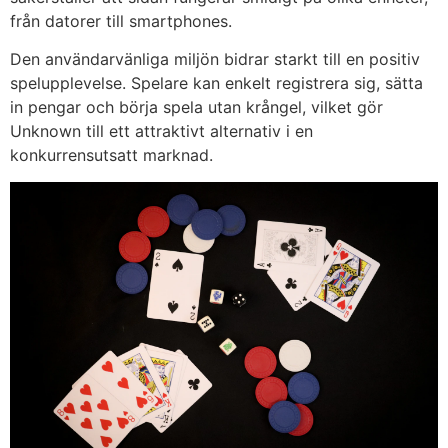
från datorer till smartphones.
Den användarvänliga miljön bidrar starkt till en positiv
spelupplevelse. Spelare kan enkelt registrera sig, sätta
in pengar och börja spela utan krångel, vilket gör
Unknown till ett attraktivt alternativ i en
konkurrensutsatt marknad.