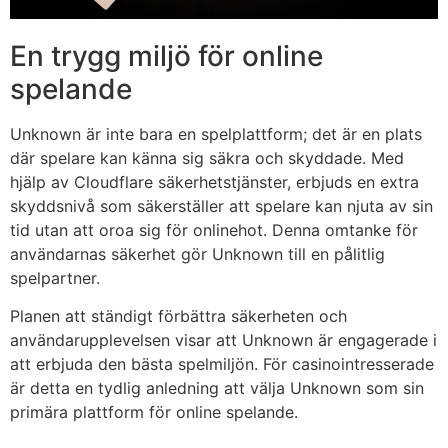
En trygg miljö för online
spelande
Unknown är inte bara en spelplattform; det är en plats
där spelare kan känna sig säkra och skyddade. Med
hjälp av Cloudflare säkerhetstjänster, erbjuds en extra
skyddsnivå som säkerställer att spelare kan njuta av sin
tid utan att oroa sig för onlinehot. Denna omtanke för
användarnas säkerhet gör Unknown till en pålitlig
spelpartner.
Planen att ständigt förbättra säkerheten och
användarupplevelsen visar att Unknown är engagerade i
att erbjuda den bästa spelmiljön. För casinointresserade
är detta en tydlig anledning att välja Unknown som sin
primära plattform för online spelande.