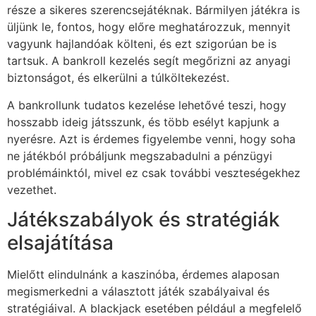
része a sikeres szerencsejátéknak. Bármilyen játékra is
üljünk le, fontos, hogy előre meghatározzuk, mennyit
vagyunk hajlandóak költeni, és ezt szigorúan be is
tartsuk. A bankroll kezelés segít megőrizni az anyagi
biztonságot, és elkerülni a túlköltekezést.
A bankrollunk tudatos kezelése lehetővé teszi, hogy
hosszabb ideig játsszunk, és több esélyt kapjunk a
nyerésre. Azt is érdemes figyelembe venni, hogy soha
ne játékból próbáljunk megszabadulni a pénzügyi
problémáinktól, mivel ez csak további veszteségekhez
vezethet.
Játékszabályok és stratégiák
elsajátítása
Mielőtt elindulnánk a kaszinóba, érdemes alaposan
megismerkedni a választott játék szabályaival és
stratégiáival. A blackjack esetében például a megfelelő