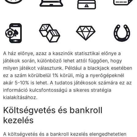
A ház előnye, azaz a kaszinók statisztikai előnye a
játékok során, különböző lehet attól függően, hogy
milyen játékot választunk. Például a blackjack esetében
ez a szám körülbelül 1% körüli, míg a nyerőgépeknél
akár 5-10% is lehet. A tudatos játékosok számára ez az
információ kulcsfontosságú a sikeres stratégia
kialakításához.
Költségvetés és bankroll
kezelés
A költségvetés és a bankroll kezelés elengedhetetlen