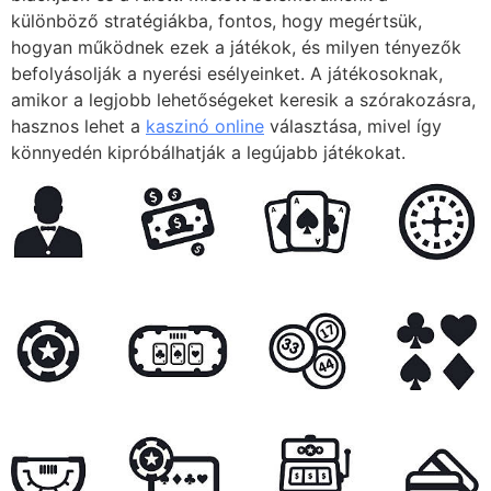
különböző stratégiákba, fontos, hogy megértsük,
hogyan működnek ezek a játékok, és milyen tényezők
befolyásolják a nyerési esélyeinket. A játékosoknak,
amikor a legjobb lehetőségeket keresik a szórakozásra,
hasznos lehet a
kaszinó online
választása, mivel így
könnyedén kipróbálhatják a legújabb játékokat.