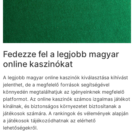
Fedezze fel a legjobb magyar
online kaszinókat
A legjobb magyar online kaszinók kiválasztása kihívást
jelenthet, de a megfelelő források segítségével
könnyedén megtalálhatjuk az igényeinknek megfelelő
platformot. Az online kaszinók számos izgalmas játékot
kínálnak, és biztonságos környezetet biztosítanak a
játékosok számára. A rankingok és vélemények alapján
a játékosok tájékozódhatnak az elérhető
lehetőségekről.