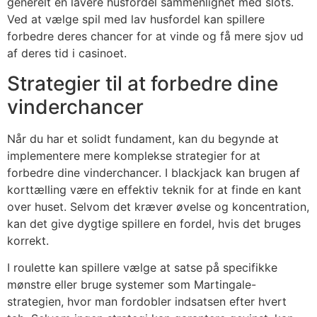
generelt en lavere husfordel sammenlignet med slots.
Ved at vælge spil med lav husfordel kan spillere
forbedre deres chancer for at vinde og få mere sjov ud
af deres tid i casinoet.
Strategier til at forbedre dine
vinderchancer
Når du har et solidt fundament, kan du begynde at
implementere mere komplekse strategier for at
forbedre dine vinderchancer. I blackjack kan brugen af
korttælling være en effektiv teknik for at finde en kant
over huset. Selvom det kræver øvelse og koncentration,
kan det give dygtige spillere en fordel, hvis det bruges
korrekt.
I roulette kan spillere vælge at satse på specifikke
mønstre eller bruge systemer som Martingale-
strategien, hvor man fordobler indsatsen efter hvert