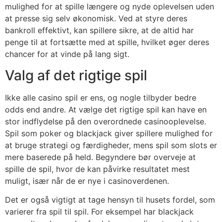
mulighed for at spille længere og nyde oplevelsen uden
at presse sig selv økonomisk. Ved at styre deres
bankroll effektivt, kan spillere sikre, at de altid har
penge til at fortsætte med at spille, hvilket øger deres
chancer for at vinde på lang sigt.
Valg af det rigtige spil
Ikke alle casino spil er ens, og nogle tilbyder bedre
odds end andre. At vælge det rigtige spil kan have en
stor indflydelse på den overordnede casinooplevelse.
Spil som poker og blackjack giver spillere mulighed for
at bruge strategi og færdigheder, mens spil som slots er
mere baserede på held. Begyndere bør overveje at
spille de spil, hvor de kan påvirke resultatet mest
muligt, især når de er nye i casinoverdenen.
Det er også vigtigt at tage hensyn til husets fordel, som
varierer fra spil til spil. For eksempel har blackjack