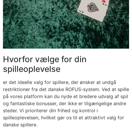
Hvorfor vælge for din
spilleoplevelse
er det ideelle valg for spillere, der ønsker at undgå
restriktioner fra det danske ROFUS-system. Ved at spille
på vores platform kan du nyde et bredere udvalg af spil
og fantastiske bonusser, der ikke er tilgængelige andre
steder. Vi prioriterer din frihed og kontrol i
spilleoplevelsen, hvilket gør os til et attraktivt valg for
danske spillere.