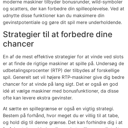
moderne maskiner tilbyder bonusrunder, wild-symboler
og scatters, der kan forbedre din spilleoplevelse. Ved at
udnytte disse funktioner kan du maksimere din
gevinstpotentiale og gøre dit spil mere underholdende.
Strategier til at forbedre dine
chancer
En af de mest effektive strategier for at vinde ved slots
er at finde de rigtige maskiner at spille på. Undersøg de
udbetalingsprocenter (RTP) der tilbydes af forskellige
spil. Generelt set vil højere RTP-maskiner give dig bedre
chancer for at vinde på lang sigt. Det er også en god
idé at vælge maskiner med bonusfunktioner, da disse
ofte kan levere ekstra gevinster.
At sætte en spillegrænse er også en vigtig strategi.
Bestem på forhånd, hvor meget du er villig til at tabe,
og hold dig til denne grænse. Det kan forhindre dig i at