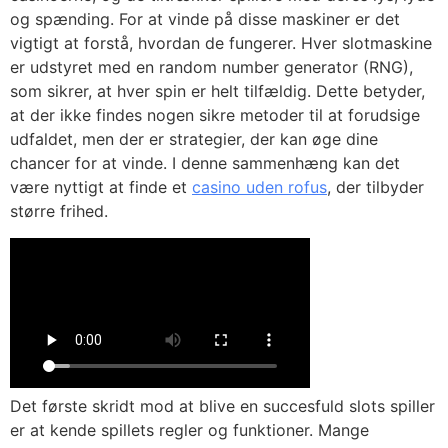
og spænding. For at vinde på disse maskiner er det
vigtigt at forstå, hvordan de fungerer. Hver slotmaskine
er udstyret med en random number generator (RNG),
som sikrer, at hver spin er helt tilfældig. Dette betyder,
at der ikke findes nogen sikre metoder til at forudsige
udfaldet, men der er strategier, der kan øge dine
chancer for at vinde. I denne sammenhæng kan det
være nyttigt at finde et
casino uden rofus
, der tilbyder
større frihed.
Det første skridt mod at blive en succesfuld slots spiller
er at kende spillets regler og funktioner. Mange