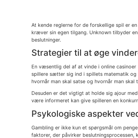
At kende reglerne for de forskellige spil er en
kræver sin egen tilgang. Unknown tilbyder en 
beslutninger.
Strategier til at øge vind
En væsentlig del af at vinde i online casinoe
spillere sætter sig ind i spillets matematik o
hvornår man skal satse og hvornår man skal t
Desuden er det vigtigt at holde sig ajour med
være informeret kan give spilleren en konkurr
Psykologiske aspekter ve
Gambling er ikke kun et spørgsmål om penge; 
faktorer, der påvirker beslutningsprocessen, 