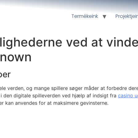
Termékeink
Projektjei
ighederne ved at vinde
known
oer
ele verden, og mange spillere søger måder at forbedre dere
den digitale spilleverden ved hjælp af indsigt fra
casino u
 der kan anvendes for at maksimere gevinsterne.