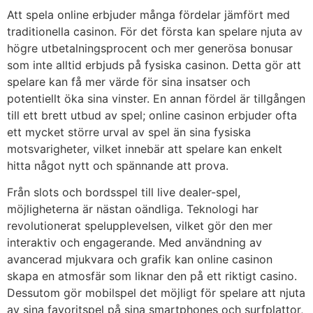
Att spela online erbjuder många fördelar jämfört med
traditionella casinon. För det första kan spelare njuta av
högre utbetalningsprocent och mer generösa bonusar
som inte alltid erbjuds på fysiska casinon. Detta gör att
spelare kan få mer värde för sina insatser och
potentiellt öka sina vinster. En annan fördel är tillgången
till ett brett utbud av spel; online casinon erbjuder ofta
ett mycket större urval av spel än sina fysiska
motsvarigheter, vilket innebär att spelare kan enkelt
hitta något nytt och spännande att prova.
Från slots och bordsspel till live dealer-spel,
möjligheterna är nästan oändliga. Teknologi har
revolutionerat spelupplevelsen, vilket gör den mer
interaktiv och engagerande. Med användning av
avancerad mjukvara och grafik kan online casinon
skapa en atmosfär som liknar den på ett riktigt casino.
Dessutom gör mobilspel det möjligt för spelare att njuta
av sina favoritspel på sina smartphones och surfplattor,