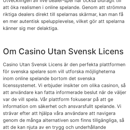
Utvecklingen av live dealer-spel har också bidragit till
att öka realismen i online spelande. Genom att strömma
riktiga dealers direkt till spelarnas skärmar, kan man få
en mer autentisk spelupplevelse, vilket gör att spelarna
känner sig mer delaktiga.
Om Casino Utan Svensk Licens
Casino Utan Svensk Licens är den perfekta plattformen
för svenska spelare som vill utforska möjligheterna
inom online spelande bortom det svenska
licenssystemet. Vi erbjuder insikter om olika casinon, så
att användare kan fatta informerade beslut när de väljer
var de vill spela. Vår plattform fokuserar på att ge
information om säkerhet och ansvarsfullt spelande. Vi
strävar efter att hjälpa våra användare att navigera
genom de många alternativen som finns tillgängliga, så
att de kan njuta av en trygg och underhållande