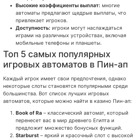
Высокие коэффициенты выплат:
многие
автоматы предлагают щедрые выплаты, что
привлекает игроков.
Доступность:
игроки могут наслаждаться
играми на различных устройствах, включая
мобильные телефоны и планшеты.
Топ 5 самых популярных
игровых автоматов в Пин-ап
Каждый игрок имеет свои предпочтения, однако
некоторые слоты становятся популярными среди
большинства. Вот список лучших игровых
автоматов, которые можно найти в казино Пин-ап:
Book of Ra
– классический автомат, который
перенесет вас в мир древнего Египта и
предложит множество бонусных функций.
Starburst
– яркий и красочный слот с высокой