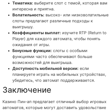
Тематика:
выберите слот с темой, которая вам
интересна и приятна.
Волатильность:
высоко- или низковолатильные
слоты предлагают различные подходы к
выигрышу.
Коэффициенты выплат:
изучите RTP (Return to
Player) для каждого автомата, чтобы понять
ожидания от игры.
Бонусные функции:
слоты с особыми
функциями часто обеспечивают больше
возможностей для выигрыша.
Доступность мобильной версии:
если
планируете играть на мобильных устройствах,
убедитесь, что автомат поддерживается.
Заключение
Казино Пин-ап предлагает отличный выбор игровых
автоматов, которые могут доставить удовольствие