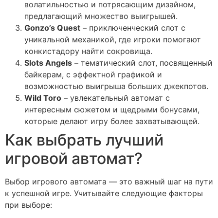
волатильностью и потрясающим дизайном,
предлагающий множество выигрышей.
Gonzo’s Quest
– приключенческий слот с
уникальной механикой, где игроки помогают
конкистадору найти сокровища.
Slots Angels
– тематический слот, посвященный
байкерам, с эффектной графикой и
возможностью выигрыша больших джекпотов.
Wild Toro
– увлекательный автомат с
интересным сюжетом и щедрыми бонусами,
которые делают игру более захватывающей.
Как выбрать лучший
игровой автомат?
Выбор игрового автомата — это важный шаг на пути
к успешной игре. Учитывайте следующие факторы
при выборе: