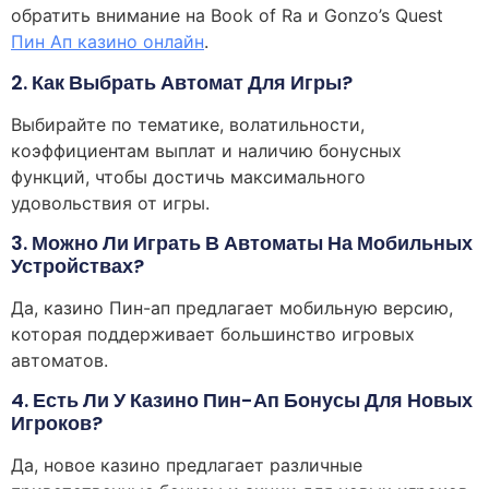
обратить внимание на Book of Ra и Gonzo’s Quest
Пин Ап казино онлайн
.
2. Как Выбрать Автомат Для Игры?
Выбирайте по тематике, волатильности,
коэффициентам выплат и наличию бонусных
функций, чтобы достичь максимального
удовольствия от игры.
3. Можно Ли Играть В Автоматы На Мобильных
Устройствах?
Да, казино Пин-ап предлагает мобильную версию,
которая поддерживает большинство игровых
автоматов.
4. Есть Ли У Казино Пин-Ап Бонусы Для Новых
Игроков?
Да, новое казино предлагает различные