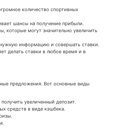
огромное количество спортивных
вает шансы на получение прибыли.
ы, которые могут значительно увеличить
 нужную информацию и совершать ставки.
ет делать ставки в любое время и в
ьные предложения. Вот основные виды
 получить увеличенный депозит.
х средств в виде кэшбека.
ризы.
м.