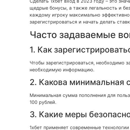
Сделать 1хбет вход в 2023 году – это зн
щедрые бонусы, а также легальность и бе
каждому игроку максимально эффективно 
зарегистрироваться и начать делать ставк
Часто задаваемые во
1. Как зарегистрировать
Чтобы зарегистрироваться, необходимо за
необходимую информацию.
2. Какова минимальная 
Минимальная сумма пополнения для польз
100 рублей.
3. Какие меры безопасн
1хбет применяет современные технологии