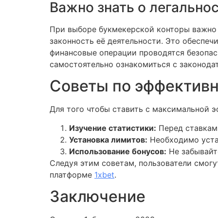
Важно знать о легально
При выборе букмекерской конторы важно у
законность её деятельности. Это обеспеч
финансовые операции проводятся безопасн
самостоятельно ознакомиться с законодат
Советы по эффектив
Для того чтобы ставить с максимальной 
Изучение статистики:
Перед ставками
Установка лимитов:
Необходимо устан
Использование бонусов:
Не забывайте
Следуя этим советам, пользователи смог
платформе
1xbet
.
Заключение