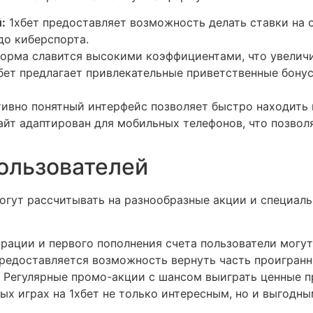
:
1хбет предоставляет возможность делать ставки на 
до киберспорта.
орма славится высокими коэффициентами, что увеличи
бет предлагает привлекательные приветственные бонус
тивно понятный интерфейс позволяет быстро находить
йт адаптирован для мобильных телефонов, что позволя
пользователей
могут рассчитывать на разнообразные акции и специал
рации и первого пополнения счета пользователи могут
едоставляется возможность вернуть часть проигранны
Регулярные промо-акции с шансом выиграть ценные п
ых играх на 1хбет не только интересным, но и выгодны