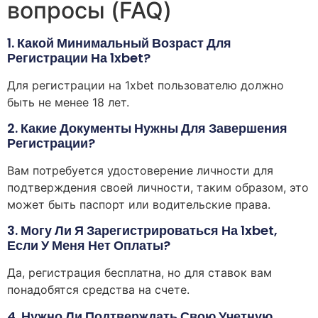
вопросы (FAQ)
1. Какой Минимальный Возраст Для
Регистрации На 1xbet?
Для регистрации на 1xbet пользователю должно
быть не менее 18 лет.
2. Какие Документы Нужны Для Завершения
Регистрации?
Вам потребуется удостоверение личности для
подтверждения своей личности, таким образом, это
может быть паспорт или водительские права.
3. Могу Ли Я Зарегистрироваться На 1xbet,
Если У Меня Нет Оплаты?
Да, регистрация бесплатна, но для ставок вам
понадобятся средства на счете.
4. Нужно Ли Подтверждать Свою Учетную