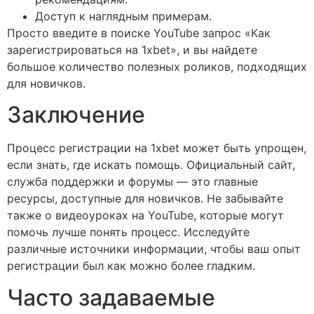
Доступ к наглядным примерам.
Просто введите в поиске YouTube запрос «Как
зарегистрироваться на 1xbet», и вы найдете
большое количество полезных роликов, подходящих
для новичков.
Заключение
Процесс регистрации на 1xbet может быть упрощен,
если знать, где искать помощь. Официальный сайт,
служба поддержки и форумы — это главные
ресурсы, доступные для новичков. Не забывайте
также о видеоуроках на YouTube, которые могут
помочь лучше понять процесс. Исследуйте
различные источники информации, чтобы ваш опыт
регистрации был как можно более гладким.
Часто задаваемые