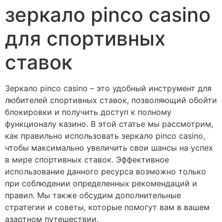
зеркало pinco casino
для спортивных
ставок
Зеркало pinco casino – это удобный инструмент для
любителей спортивных ставок, позволяющий обойти
блокировки и получить доступ к полному
функционалу казино. В этой статье мы рассмотрим,
как правильно использовать зеркало pinco casino,
чтобы максимально увеличить свои шансы на успех
в мире спортивных ставок. Эффективное
использование данного ресурса возможно только
при соблюдении определенных рекомендаций и
правил. Мы также обсудим дополнительные
стратегии и советы, которые помогут вам в вашем
азартном путешествии.