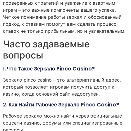
проверенных стратегий и уважение к азартным
играм – это важные компоненты вашего успеха.
Четкое понимание работы зеркал и обоснованный
подход к ставкам помогут вам сделать процесс
ставок не только прибыльным, но и увлекательным.
Часто задаваемые
вопросы
1. Что Такое Зеркало Pinco Casino?
Зеркало pinco casino – это альтернативный адрес,
который позволяет игрокам получить доступ к
казино, когда основной сайт недоступен.
2. Как Найти Рабочее Зеркало Pinco Casino?
Рабочее зеркало можно найти через официальные
соцсети казино, форумы или специализированные
ресурсы.