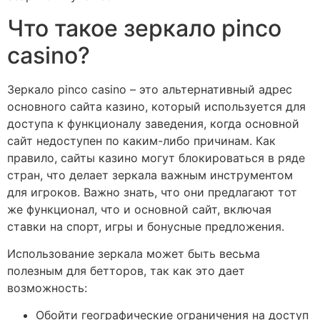
Что такое зеркало pinco
casino?
Зеркало pinco casino – это альтернативный адрес
основного сайта казино, который используется для
доступа к функционалу заведения, когда основной
сайт недоступен по каким-либо причинам. Как
правило, сайты казино могут блокироваться в ряде
стран, что делает зеркала важным инструментом
для игроков. Важно знать, что они предлагают тот
же функционал, что и основной сайт, включая
ставки на спорт, игры и бонусные предложения.
Использование зеркала может быть весьма
полезным для бетторов, так как это дает
возможность:
Обойти географические ограничения на доступ