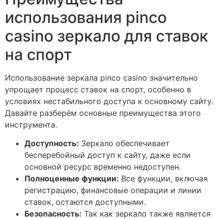
использования pinco
casino зеркало для ставок
на спорт
Использование зеркала pinco casino значительно
упрощает процесс ставок на спорт, особенно в
условиях нестабильного доступа к основному сайту.
Давайте разберём основные преимущества этого
инструмента.
Доступность:
Зеркало обеспечивает
бесперебойный доступ к сайту, даже если
основной ресурс временно недоступен.
Полноценные функции:
Все функции, включая
регистрацию, финансовые операции и линии
ставок, остаются доступными.
Безопасность:
Так как зеркало также является