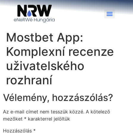
eNeRWé Hungária
Mostbet App:
Komplexní recenze
uživatelského
rozhraní
Vélemény, hozzászólás?
Az e-mail címet nem tesszük közzé.
A kötelező
mezőket
*
karakterrel jelöltük
Hozzászólás
*