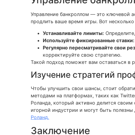
Управление банкроллом — это ключевой а
продлить ваше время игры. Вот несколько
Устанавливайте лимиты:
Определите,
Используйте фиксированные ставки:
Регулярно пересматривайте свои рез
корректируйте свою стратегию.
Такой подход поможет вам оставаться в 
Изучение стратегий пр
Чтобы улучшить свои шансы, стоит обрати
методами на платформах, таких как Twitt
Роланда, который активно делится своим 
игорной индустрии и могут быть полезны 
Роланд.
Заключение