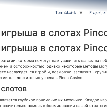
Termékeink
Projektjei
игрыша в слотах Pinc
игрыша в слотах Pinc
ратегии, которые помогут вам увеличить шансы на побе
анием и осторожностью, однако некоторые методы могу
те наслаждаться игрой и, возможно, заслужить крупн
гии для достижения успеха в Pinco Casino.
 слотов
является глубокое понимание их механики. Каждое игр
ет значительно помочь в формировании вашей стратег