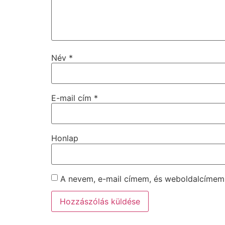
Név
*
E-mail cím
*
Honlap
A nevem, e-mail címem, és weboldalcíme