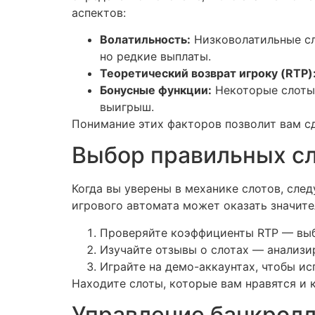
аспектов:
Волатильность:
Низковолатильные сл
но редкие выплаты.
Теоретический возврат игроку (RTP)
Бонусные функции:
Некоторые слоты 
выигрыш.
Понимание этих факторов позволит вам сд
Выбор правильных с
Когда вы уверены в механике слотов, сле
игрового автомата может оказать значите
Проверяйте коэффициенты RTP — выб
Изучайте отзывы о слотах — анализи
Играйтe на демо-аккаунтах, чтобы ис
Находите слоты, которые вам нравятся и 
Управление банкрол