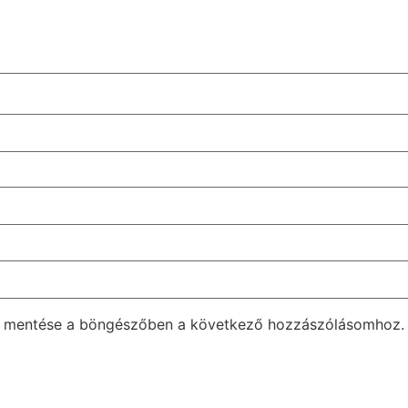
m mentése a böngészőben a következő hozzászólásomhoz.