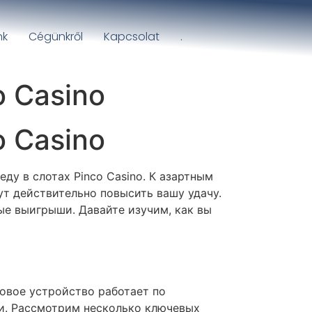
nk
Cégünkről
Kapcsolat
.
o Casino
o Casino
ду в слотах Pinco Casino. К азартным
т действительно повысить вашу удачу.
ые выигрыши. Давайте изучим, как вы
овое устройство работает по
ии. Рассмотрим несколько ключевых