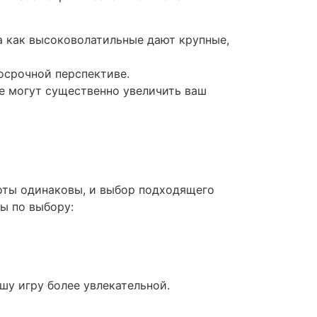
а как высоковолатильные дают крупные,
осрочной перспективе.
е могут существенно увеличить ваш
лоты одинаковы, и выбор подходящего
ы по выбору:
шу игру более увлекательной.