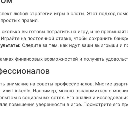
спект любой стратегии игры в слоты. Этот подход пом
 простых правил:
 сколько вы готовы потратить на игру, и не превышайте
Играйте на постоянной ставке, чтобы сохранить банкр
ультаты:
Следите за тем, как идут ваши выигрыши и п
рамках финансовых возможностей и получать удовольст
офессионалов
ть внимание на советы профессионалов. Многие азарт
er или LinkedIn. Например, можно ознакомиться с мнен
опытом в социальных сетях. Его анализ и исследовани
для повышения уверенности в игре. Посмотрите его п