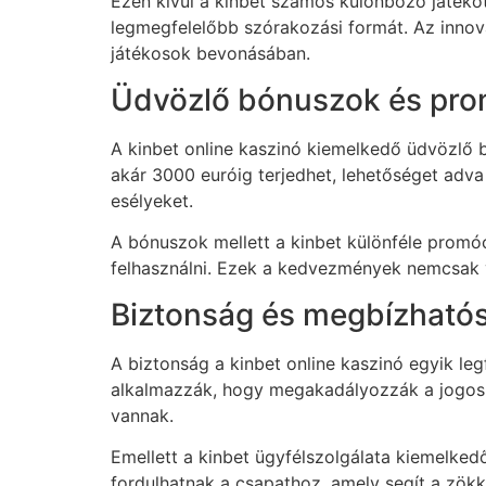
Ezen kívül a kinbet számos különböző játékot
legmegfelelőbb szórakozási formát. Az innova
játékosok bevonásában.
Üdvözlő bónuszok és pro
A kinbet online kaszinó kiemelkedő üdvözlő 
akár 3000 euróig terjedhet, lehetőséget adva
esélyeket.
A bónuszok mellett a kinbet különféle promóc
felhasználni. Ezek a kedvezmények nemcsak v
Biztonság és megbízható
A biztonság a kinbet online kaszinó egyik le
alkalmazzák, hogy megakadályozzák a jogosul
vannak.
Emellett a kinbet ügyfélszolgálata kiemelke
fordulhatnak a csapathoz, amely segít a zök