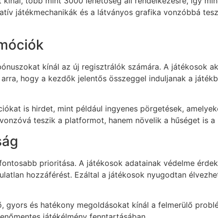
 kínál, több mint 3000 lehetőség áll rendelkezésre, így mi
tív játékmechanikák és a látványos grafika vonzóbbá teszi
móciók
bónuszokat kínál az új regisztrálók számára. A játékosok 
 arra, hogy a kezdők jelentős összeggel induljanak a játék
iókat is hirdet, mint például ingyenes pörgetések, amelye
onzóvá teszik a platformot, hanem növelik a hűséget is a
ság
gfontosabb prioritása. A játékosok adatainak védelme érdek
atlan hozzáférést. Ezáltal a játékosok nyugodtan élvezhet
dő, gyors és hatékony megoldásokat kínál a felmerülő prob
kenőmentes játékélmény fenntartásában.