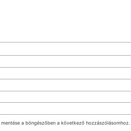
m mentése a böngészőben a következő hozzászólásomhoz.