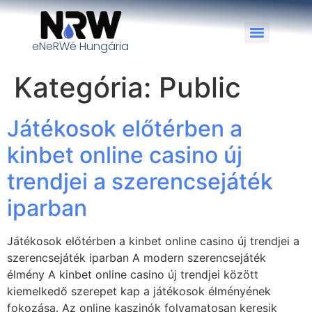
eNeRWé Hungária
Kategória:
Public
Játékosok előtérben a
kinbet online casino új
trendjei a szerencsejáték
iparban
Játékosok előtérben a kinbet online casino új trendjei a
szerencsejáték iparban A modern szerencsejáték
élmény A kinbet online casino új trendjei között
kiemelkedő szerepet kap a játékosok élményének
fokozása. Az online kaszinók folyamatosan keresik