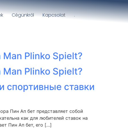
nk
Cégünkről
Kapcsolat
.
Man Plinko Spielt?
Man Plinko Spielt?
 и спортивные ставки
ора Пин Ап бет представляет собой
кательна как для любителей ставок на
ет Пин Ап бет, его […]