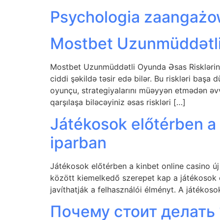
Psychologia zaangażo
Mostbet Uzunmüddətli 
Mostbet Uzunmüddətli Oyunda Əsas Risklərin S
ciddi şəkildə təsir edə bilər. Bu riskləri baş
oyunçu, strategiyalarını müəyyən etmədən əvv
qarşılaşa biləcəyiniz əsas riskləri […]
Játékosok előtérben a 
iparban
Játékosok előtérben a kinbet online casino új
között kiemelkedő szerepet kap a játékosok
javíthatják a felhasználói élményt. A játékos
Почему стоит делать 