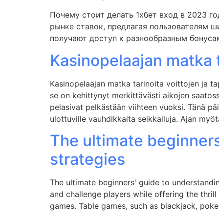
Почему стоит делать 1хбет вход в 2023 г
рынке ставок, предлагая пользователям ши
получают доступ к разнообразным бонуса
Kasinopelaajan matka t
Kasinopelaajan matka tarinoita voittojen ja 
se on kehittynyt merkittävästi aikojen saatossa
pelasivat pelkästään viihteen vuoksi. Tänä pä
ulottuville vauhdikkaita seikkailuja. Ajan myö
The ultimate beginner
strategies
The ultimate beginners' guide to understand
and challenge players while offering the thril
games. Table games, such as blackjack, poker