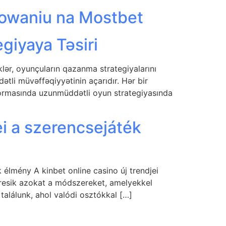
owaniu na Mostbet
giyaya Təsiri
ər, oyunçuların qazanma strategiyalarını
ətli müvəffəqiyyətinin açarıdır. Hər bir
formasında uzunmüddətli oyun strategiyasında
ei a szerencsejáték
 élmény A kinbet online casino új trendjei
resik azokat a módszereket, amelyekkel
találunk, ahol valódi osztókkal […]